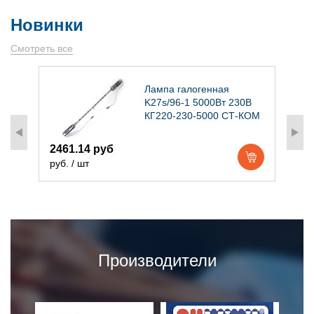
Новинки
Смотреть все
)
Лампа галогенная
K27s/96-1 5000Вт 230В
КГ220-230-5000 СТ-КОМ
2461.14 руб
1
руб. / шт
р
Производители