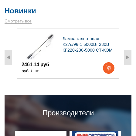
Новинки
Смотреть все
)
Лампа галогенная
K27s/96-1 5000Вт 230В
КГ220-230-5000 СТ-КОМ
2461.14 руб
1
руб. / шт
р
Производители