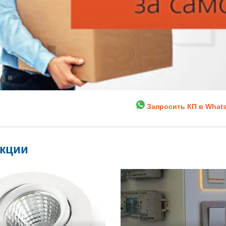
Запросить КП в What
укции