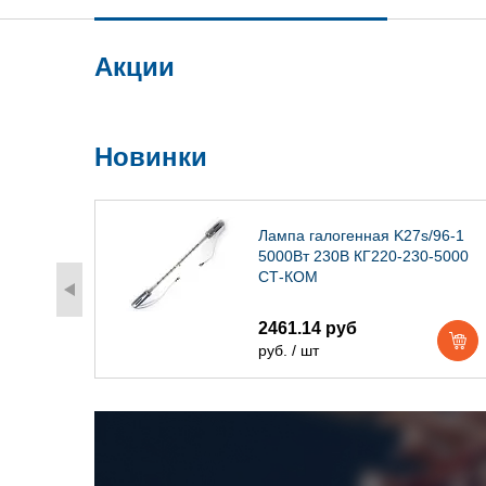
Акции
Новинки
) IP54
Лампа галогенная K27s/96-1
5000Вт 230В КГ220-230-5000
СТ-КОМ
2461.14 руб
руб. / шт