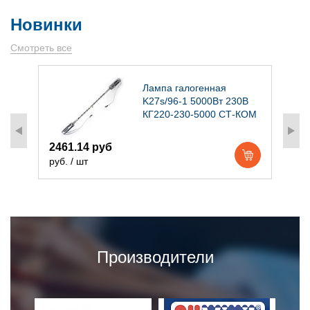
Новинки
Смотреть все
)
Лампа галогенная
K27s/96-1 5000Вт 230В
КГ220-230-5000 СТ-КОМ
2461.14 руб
1
руб. / шт
р
Производители