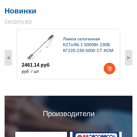
Новинки
Смотреть все
)
Лампа галогенная
K27s/96-1 5000Вт 230В
КГ220-230-5000 СТ-КОМ
2461.14 руб
1
руб. / шт
р
Производители