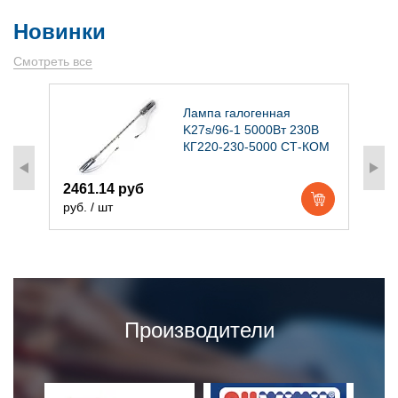
Новинки
Смотреть все
)
Лампа галогенная
K27s/96-1 5000Вт 230В
КГ220-230-5000 СТ-КОМ
2461.14 руб
1
руб. / шт
р
Производители