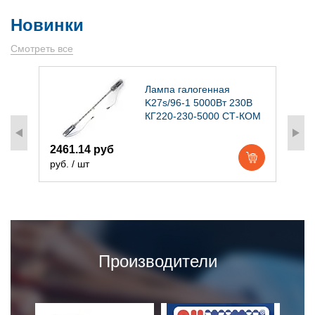
Новинки
Смотреть все
)
Лампа галогенная
K27s/96-1 5000Вт 230В
КГ220-230-5000 СТ-КОМ
2461.14 руб
1
руб. / шт
р
Производители