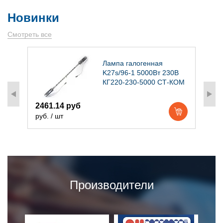
Новинки
Смотреть все
)
Лампа галогенная
K27s/96-1 5000Вт 230В
КГ220-230-5000 СТ-КОМ
2461.14 руб
1
руб. / шт
р
Производители