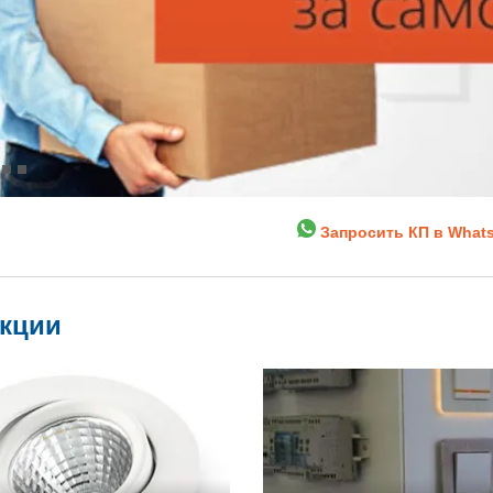
Запросить КП в What
укции