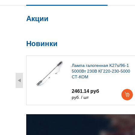
Акции
Новинки
) IP54
Лампа галогенная K27s/96-1
5000Вт 230В КГ220-230-5000
СТ-КОМ
2461.14 руб
руб. / шт