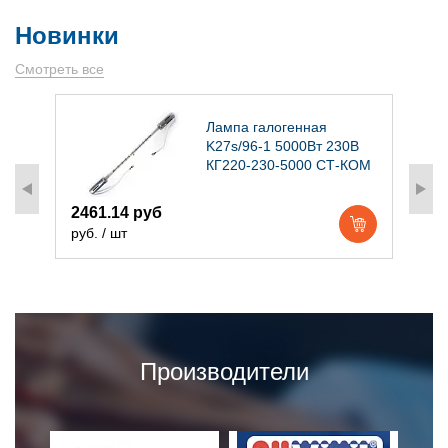
Новинки
Смотреть все
)
Лампа галогенная
K27s/96-1 5000Вт 230В
КГ220-230-5000 СТ-КОМ
2461.14 руб
1
руб. / шт
р
Производители