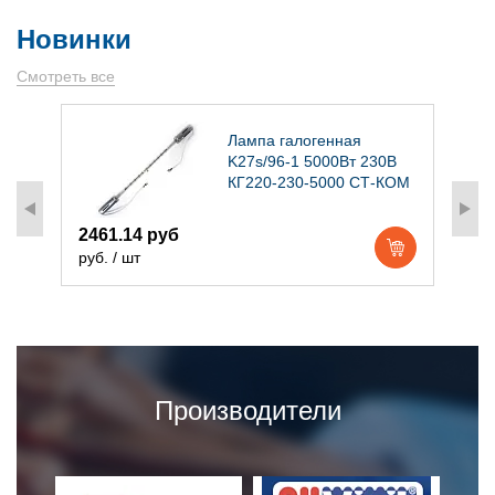
Новинки
Смотреть все
)
Лампа галогенная
K27s/96-1 5000Вт 230В
КГ220-230-5000 СТ-КОМ
2461.14 руб
1
руб. / шт
р
Производители