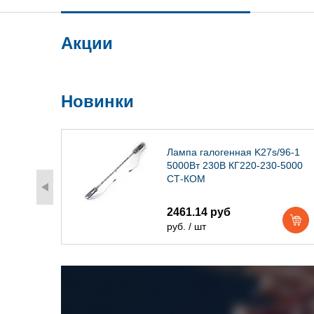
Акции
Новинки
) IP54
Лампа галогенная K27s/96-1
5000Вт 230В КГ220-230-5000
СТ-КОМ
2461.14 руб
руб. / шт