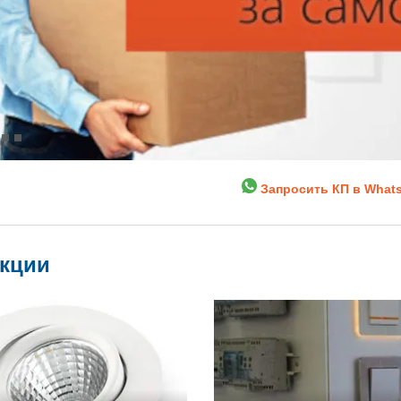
Запросить КП в What
укции