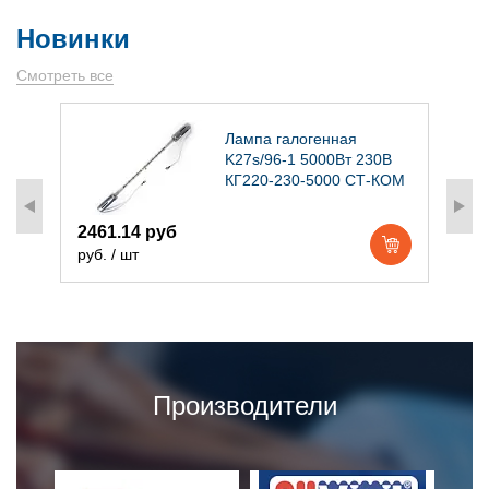
Новинки
Смотреть все
)
Лампа галогенная
K27s/96-1 5000Вт 230В
КГ220-230-5000 СТ-КОМ
2461.14 руб
1
руб. / шт
р
Производители