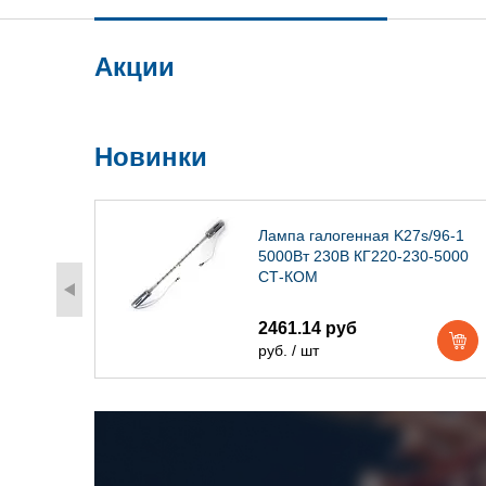
Акции
Новинки
) IP54
Лампа галогенная K27s/96-1
5000Вт 230В КГ220-230-5000
СТ-КОМ
2461.14 руб
руб. / шт