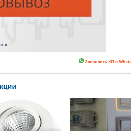
Запросить КП в What
укции