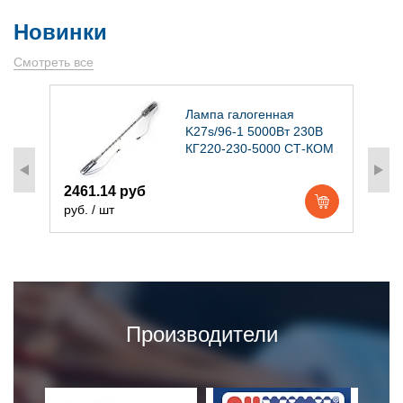
Новинки
Смотреть все
)
Лампа галогенная
K27s/96-1 5000Вт 230В
КГ220-230-5000 СТ-КОМ
2461.14 руб
1
руб. / шт
р
Производители