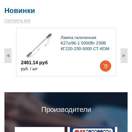
Новинки
Смотреть все
)
Лампа галогенная
K27s/96-1 5000Вт 230В
КГ220-230-5000 СТ-КОМ
2461.14 руб
1
руб. / шт
р
Производители