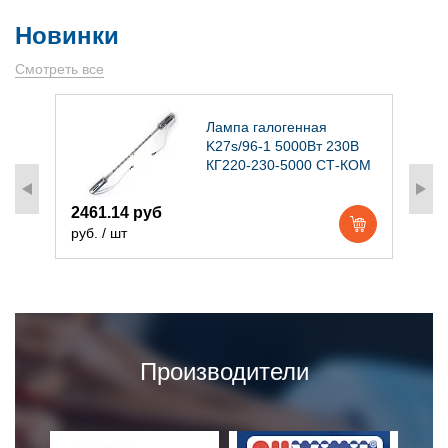
Новинки
Смотреть все
)
Лампа галогенная
K27s/96-1 5000Вт 230В
КГ220-230-5000 СТ-КОМ
2461.14 руб
1
руб. / шт
р
Производители