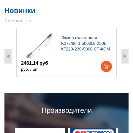
Новинки
Смотреть все
)
Лампа галогенная
K27s/96-1 5000Вт 230В
КГ220-230-5000 СТ-КОМ
2461.14 руб
1
руб. / шт
р
Производители