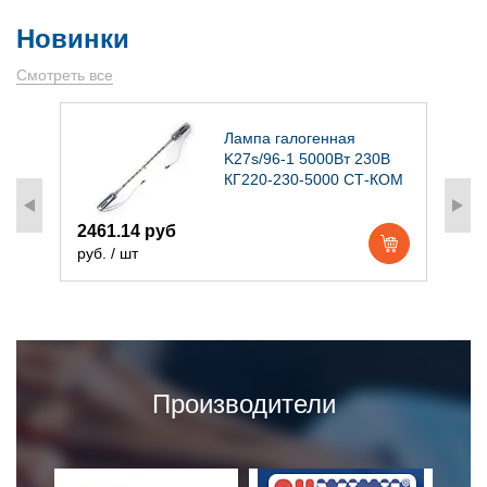
Новинки
Смотреть все
)
Лампа галогенная
K27s/96-1 5000Вт 230В
КГ220-230-5000 СТ-КОМ
2461.14 руб
1
руб. / шт
р
Производители