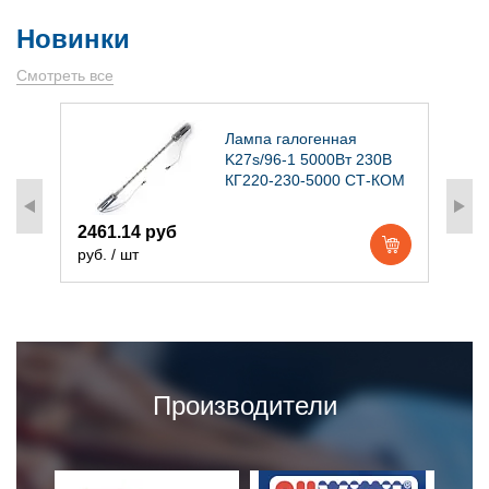
Новинки
Смотреть все
)
Лампа галогенная
K27s/96-1 5000Вт 230В
КГ220-230-5000 СТ-КОМ
2461.14 руб
1
руб. / шт
р
Производители