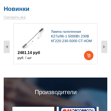
Новинки
Смотреть все
)
Лампа галогенная
K27s/96-1 5000Вт 230В
КГ220-230-5000 СТ-КОМ
2461.14 руб
1
руб. / шт
р
Производители