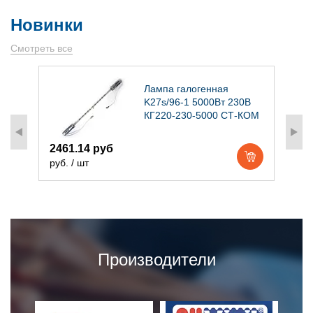
Новинки
Смотреть все
)
Лампа галогенная
K27s/96-1 5000Вт 230В
КГ220-230-5000 СТ-КОМ
2461.14 руб
1
руб. / шт
р
Производители