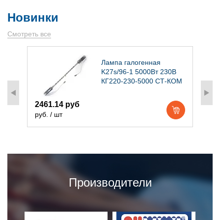
Новинки
Смотреть все
)
Лампа галогенная
K27s/96-1 5000Вт 230В
КГ220-230-5000 СТ-КОМ
2461.14 руб
1
руб. / шт
р
Производители