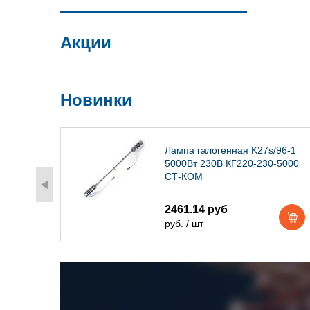
Акции
Новинки
) IP54
Лампа галогенная K27s/96-1
5000Вт 230В КГ220-230-5000
СТ-КОМ
2461.14 руб
руб. / шт