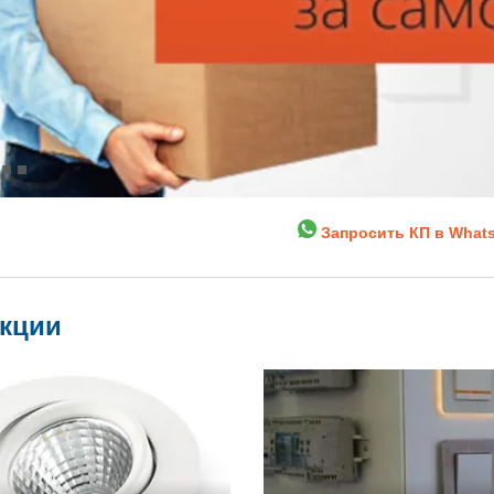
Запросить КП в What
укции