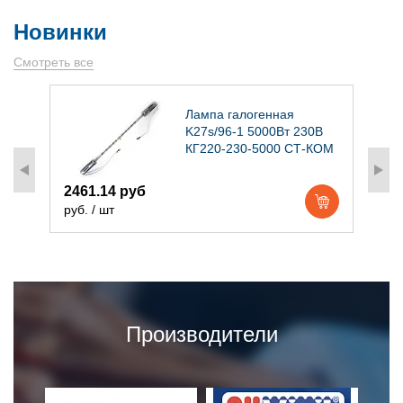
Новинки
Смотреть все
)
Лампа галогенная
K27s/96-1 5000Вт 230В
КГ220-230-5000 СТ-КОМ
2461.14 руб
1
руб. / шт
р
Производители