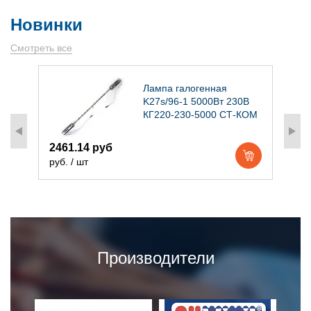
Новинки
Смотреть все
)
Лампа галогенная
K27s/96-1 5000Вт 230В
КГ220-230-5000 СТ-КОМ
2461.14 руб
1
руб. / шт
р
Производители