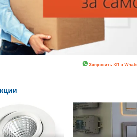
Запросить КП в What
укции