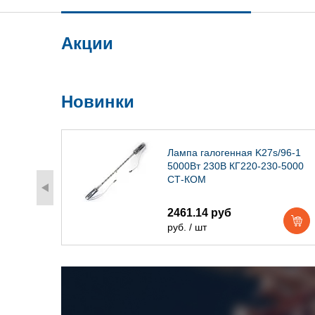
Акции
Новинки
) IP54
Лампа галогенная K27s/96-1
5000Вт 230В КГ220-230-5000
СТ-КОМ
2461.14 руб
руб. / шт