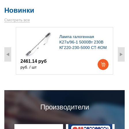
Новинки
Смотреть все
)
Лампа галогенная
K27s/96-1 5000Вт 230В
КГ220-230-5000 СТ-КОМ
2461.14 руб
1
руб. / шт
р
Производители