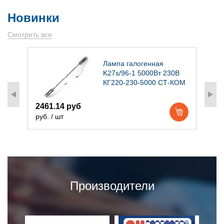
Новинки
Смотреть все
)
Лампа галогенная
K27s/96-1 5000Вт 230В
КГ220-230-5000 СТ-КОМ
2461.14 руб
1
руб. / шт
р
Производители