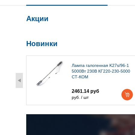
Акции
Новинки
) IP54
Лампа галогенная K27s/96-1
5000Вт 230В КГ220-230-5000
СТ-КОМ
2461.14 руб
руб. / шт