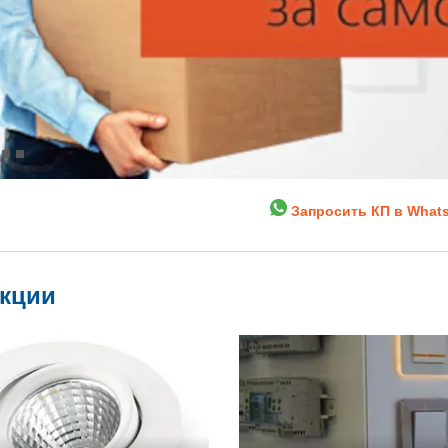
Запросить КП в What
укции