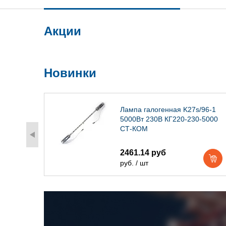
Акции
Новинки
) IP54
Лампа галогенная K27s/96-1
5000Вт 230В КГ220-230-5000
СТ-КОМ
2461.14 руб
руб. / шт