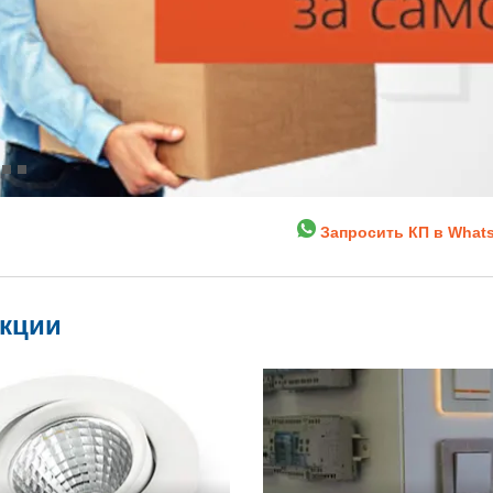
Запросить КП в What
укции