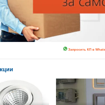
Запросить КП в What
укции