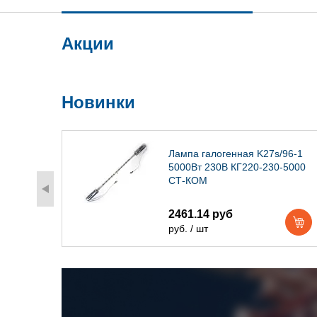
Акции
Новинки
) IP54
Лампа галогенная K27s/96-1
5000Вт 230В КГ220-230-5000
СТ-КОМ
2461.14 руб
руб. / шт