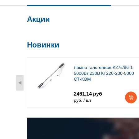
Акции
Новинки
) IP54
Лампа галогенная K27s/96-1
5000Вт 230В КГ220-230-5000
СТ-КОМ
2461.14 руб
руб. / шт