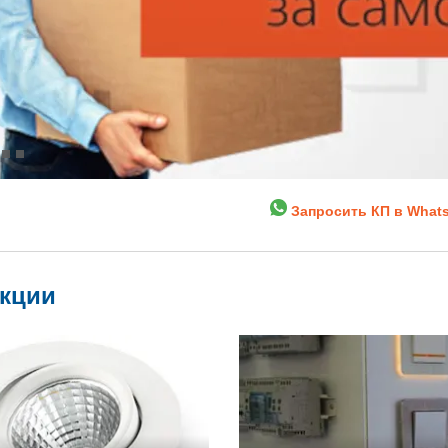
Запросить КП в What
укции