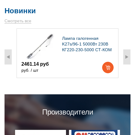
Новинки
Смотреть все
)
Лампа галогенная
K27s/96-1 5000Вт 230В
КГ220-230-5000 СТ-КОМ
2461.14 руб
1
руб. / шт
р
Производители