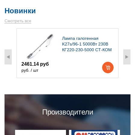
Новинки
Смотреть все
)
Лампа галогенная
K27s/96-1 5000Вт 230В
КГ220-230-5000 СТ-КОМ
2461.14 руб
1
руб. / шт
р
Производители