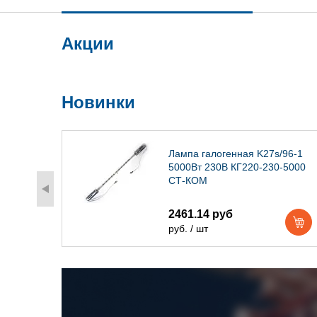
Акции
Новинки
) IP54
Лампа галогенная K27s/96-1
5000Вт 230В КГ220-230-5000
СТ-КОМ
2461.14 руб
руб. / шт