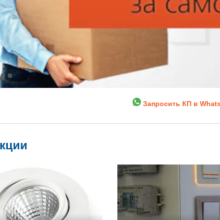
Запросить КП в What
укции