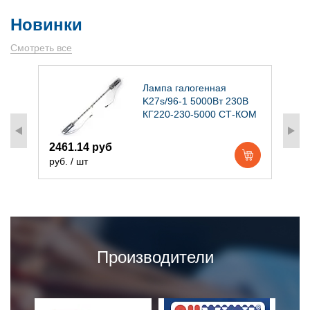
Новинки
Смотреть все
)
Лампа галогенная
K27s/96-1 5000Вт 230В
КГ220-230-5000 СТ-КОМ
2461.14 руб
1
руб. / шт
р
Производители