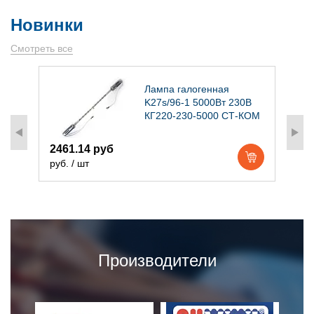
Новинки
Смотреть все
)
Лампа галогенная
K27s/96-1 5000Вт 230В
КГ220-230-5000 СТ-КОМ
2461.14 руб
1
руб. / шт
р
Производители