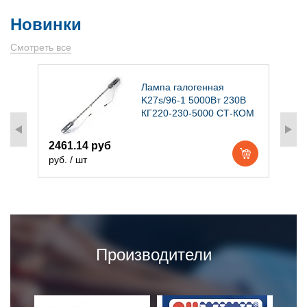
Новинки
Смотреть все
)
Лампа галогенная
K27s/96-1 5000Вт 230В
КГ220-230-5000 СТ-КОМ
2461.14 руб
1
руб. / шт
р
Производители