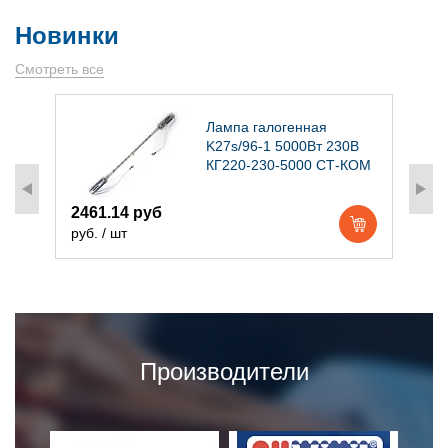
Новинки
Смотреть все
)
Лампа галогенная
K27s/96-1 5000Вт 230В
КГ220-230-5000 СТ-КОМ
2461.14 руб
1
руб. / шт
р
Производители