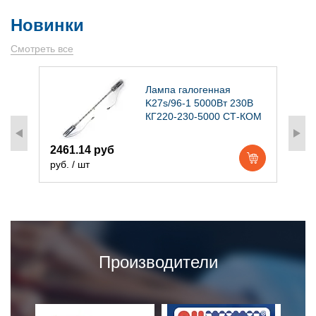
Новинки
Смотреть все
)
Лампа галогенная
K27s/96-1 5000Вт 230В
КГ220-230-5000 СТ-КОМ
2461.14 руб
1
руб. / шт
р
Производители