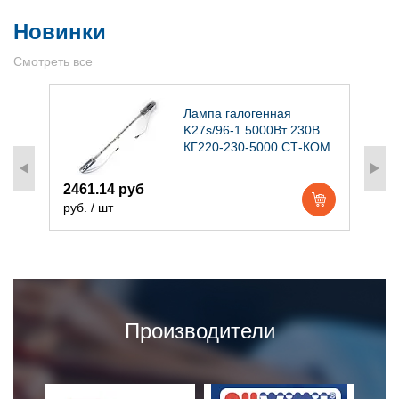
Новинки
Смотреть все
)
Лампа галогенная
K27s/96-1 5000Вт 230В
КГ220-230-5000 СТ-КОМ
2461.14 руб
1
руб. / шт
р
Производители