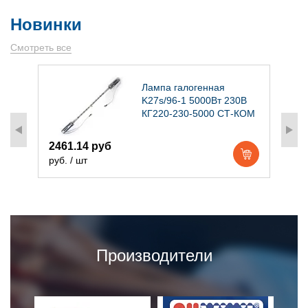
Новинки
Смотреть все
)
Лампа галогенная
K27s/96-1 5000Вт 230В
КГ220-230-5000 СТ-КОМ
2461.14 руб
1
руб. / шт
р
Производители