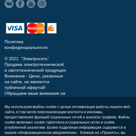
Политика
конфиденциальности
© 2021 “Электросеть”
Продажа электротехнической
и светотехнической продукции
Внимание - Цены, указанные
на сайте, не являются
публичной офертой!
Обращаем ваше внимание на
то, что данный интернет-сайт
носит исключительно
Мы используем файлы cookie с целью оптимизации работы нашего веб-
информационный характер и
сайта, в том числе персонализации контента и рекламы,
ни при каких условиях не
предоставления функций социальных сетей и анализа трафика. Файлы
является публичной офертой,
cookie включают cookie таргетинга в социальных сетях и cookie
углубленной аналитики. Более подробная информация содержится в
определяемой положениями
нашем «Информационном уведомлении» . Кликнув на «Принять», вы
Статьи 437 (п.2) Гражданского