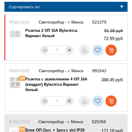
Сортировать по:
РА16-0141
Светоприбор - г. Минск
521379
Розетка 2 ОП 16А Bylectrica
81.35 руб
Вариант белый
72.99 руб
–
+
РА16-0192
Светоприбор - г. Минск
991542
-5%
Розетка с заземлением 4 ОП 16А
388.45 руб
(квадрат) Bylectrica Вариант
белый
–
+
В-РЦ-7112
Светоприбор - г. Минск
525356
-5%
Блок ОП (1кл. + 1роз.с з/к) IP20
171.18 руб