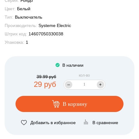
Серия:
Рондо
Цвет:
Белый
Тип:
Выключатель
Производитель:
Systeme Electric
Штрих код:
14607050330038
Упаковка:
1
В наличии
кол-во
39.99 руб
29 руб
–
+
В корзину
Добавить в избранное
В сравнение