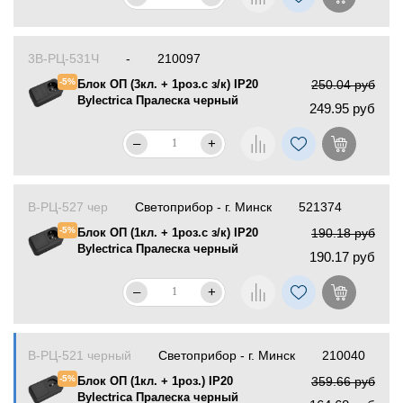
3В-РЦ-531Ч
-
210097
-5%
Блок ОП (3кл. + 1роз.с з/к) IP20
250.04 руб
Bylectrica Пралеска черный
249.95 руб
–
+
В-РЦ-527 чер
Светоприбор - г. Минск
521374
-5%
Блок ОП (1кл. + 1роз.с з/к) IP20
190.18 руб
Bylectrica Пралеска черный
190.17 руб
–
+
В-РЦ-521 черный
Светоприбор - г. Минск
210040
-5%
Блок ОП (1кл. + 1роз.) IP20
359.66 руб
Bylectrica Пралеска черный