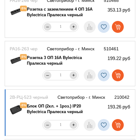
РА16-266 чер
Светоприбор - г. Минск
510468
-5%
Розетка с заземлением 4 ОП 16А
353.13 руб
Bylectrica Пралеска черный
–
+
РА16-263 чер
Светоприбор - г. Минск
510461
-5%
Розетка 3 ОП 16А Bylectrica
199.22 руб
Пралеска черный
–
+
2В-РЦ-523 черный
Светоприбор - г. Минск
210042
-5%
Блок ОП (2кл. + 1роз.) IP20
193.26 руб
Bylectrica Пралеска черный
–
+