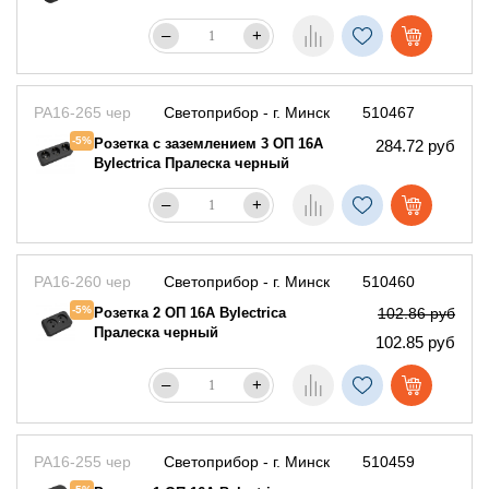
–
+
РА16-265 чер
Светоприбор - г. Минск
510467
-5%
Розетка с заземлением 3 ОП 16А
284.72 руб
Bylectrica Пралеска черный
–
+
РА16-260 чер
Светоприбор - г. Минск
510460
-5%
Розетка 2 ОП 16А Bylectrica
102.86 руб
Пралеска черный
102.85 руб
–
+
РА16-255 чер
Светоприбор - г. Минск
510459