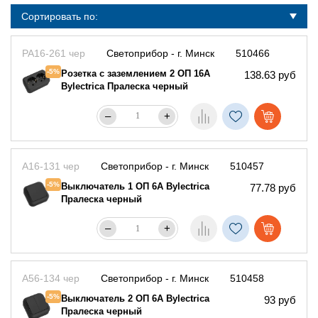
Сортировать по:
РА16-261 чер
Светоприбор - г. Минск
510466
-5%
Розетка с заземлением 2 ОП 16А
138.63 руб
Bylectrica Пралеска черный
–
+
А16-131 чер
Светоприбор - г. Минск
510457
-5%
Выключатель 1 ОП 6А Bylectrica
77.78 руб
Пралеска черный
–
+
А56-134 чер
Светоприбор - г. Минск
510458
-5%
Выключатель 2 ОП 6А Bylectrica
93 руб
Пралеска черный