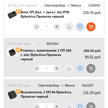
2В-РЦ-529 черный
Светоприбор - г. Минск
210043
-5%
Блок ОП (2кл. + 1роз.с з/к) IP20
220.70 руб
Bylectrica Пралеска черный
–
+
РА16-280 черн
-
991554
-5%
Розетка с заземлением 1 ОП 16А
188.26 руб
с з/шт Bylectrica Пралеска
90.51 руб
черный
–
+
А056-137 черн
Светоприбор - г. Минск
516187
-5%
Выключатель 3 ОП 6А Bylectrica
131.29 руб
Пралеска черный
–
+