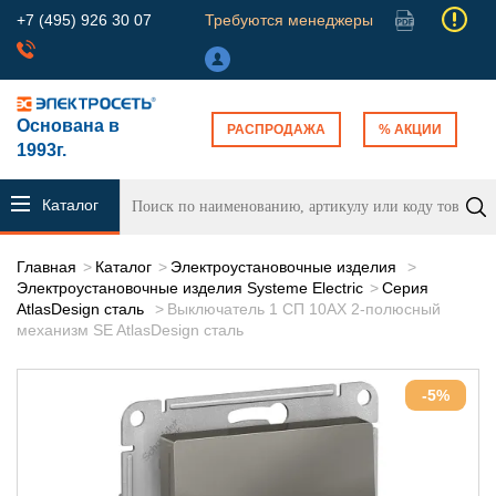
+7 (495) 926 30 07
Требуются менеджеры
Основана в
РАСПРОДАЖА
% АКЦИИ
1993г.
Каталог
продукции
Главная
Каталог
Электроустановочные изделия
Электроустановочные изделия Systeme Electric
Серия
AtlasDesign сталь
Выключатель 1 СП 10АХ 2-полюсный
механизм SE AtlasDesign сталь
-5%