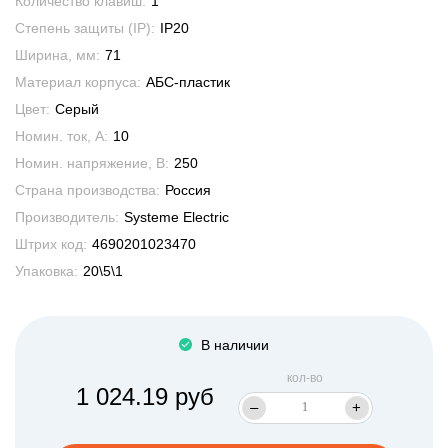
Количество клавиш:
1
Степень защиты (IP):
IP20
Ширина, мм:
71
Материал корпуса:
АБС-пластик
Цвет:
Серый
Номин. ток, А:
10
Номин. напряжение, В:
250
Страна производства:
Россия
Производитель:
Systeme Electric
Штрих код:
4690201023470
Упаковка:
20\5\1
В наличии
кол-во
1 024.19 руб
–
+