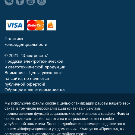
Политика
конфиденциальности
© 2021 “Электросеть”
Продажа электротехнической
и светотехнической продукции
Внимание - Цены, указанные
на сайте, не являются
публичной офертой!
Обращаем ваше внимание на
то, что данный интернет-сайт
носит исключительно
Мы используем файлы cookie с целью оптимизации работы нашего веб-
информационный характер и
сайта, в том числе персонализации контента и рекламы,
ни при каких условиях не
предоставления функций социальных сетей и анализа трафика. Файлы
является публичной офертой,
cookie включают cookie таргетинга в социальных сетях и cookie
определяемой положениями
углубленной аналитики. Более подробная информация содержится в
нашем «Информационном уведомлении» . Кликнув на «Принять», вы
Статьи 437 (п.2) Гражданского
соглашаетесь на использование файлов cookie.