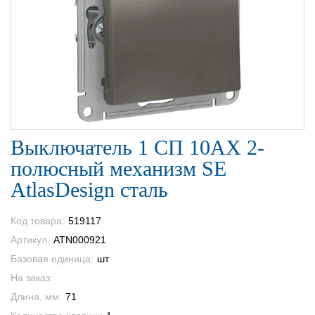
Выключатель 1 СП 10АХ 2-
полюсный механизм SE
AtlasDesign сталь
Код товара:
519117
Артикул:
ATN000921
Базовая единица:
шт
На заказ:
Длина, мм:
71