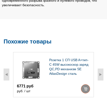
одновременного разрыва фазного и нулевого проводов, что
увеличивает безопасность.
Похожие товары
Розетка 1 СП USB A+тип-
С 45W высокоскор.заряд
QC,PD механизм SE
AtlasDesign сталь
6771 руб
4
руб. / шт
р