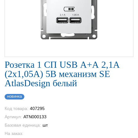
Розетка 1 СП USB А+А 2,1А
(2х1,05А) 5В механизм SE
AtlasDesign белый
новинка
Код товара:
407295
Артикул:
ATN000133
Базовая единица:
шт
На заказ: