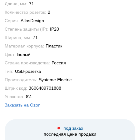
Длина, мм:
71
Количество розеток:
2
Серия:
AtlasDesign
Степень защиты (IP):
IP20
Ширина, мм:
71
Материал корпуса:
Пластик
Цвет:
Белый
Страна производства:
Россия
Тип:
USB-розетка
Производитель:
Systeme Electric
Штрих код:
3606489701888
Упаковка:
8\1
Заказать на Ozon
под заказ
последняя цена продажи