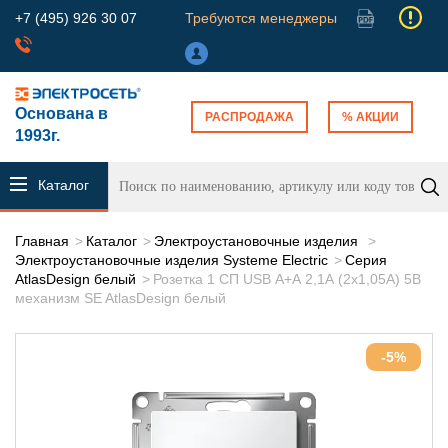
+7 (495) 926 30 07
Требуются менеджеры
Основана в
РАСПРОДАЖА
% АКЦИИ
1993г.
Каталог
продукции
Главная
Каталог
Электроустановочные изделия
Электроустановочные изделия Systeme Electric
Серия
AtlasDesign белый
Розетка 1 СП USB А+А 2,1А (2х1,05А) 5В
механизм SE AtlasDesign белый
-5%