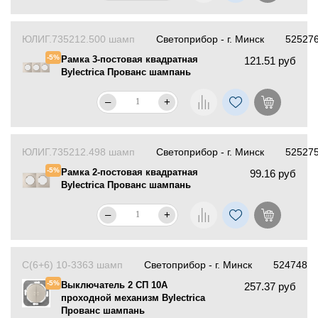
ЮЛИГ.735212.500 шамп
Светоприбор - г. Минск
52527
-5%
Рамка 3-постовая квадратная
121.51 руб
Bylectrica Прованс шампань
–
+
ЮЛИГ.735212.498 шамп
Светоприбор - г. Минск
52527
-5%
Рамка 2-постовая квадратная
99.16 руб
Bylectrica Прованс шампань
–
+
С(6+6) 10-3363 шамп
Светоприбор - г. Минск
524748
-5%
Выключатель 2 СП 10А
257.37 руб
проходной механизм Bylectrica
Прованс шампань