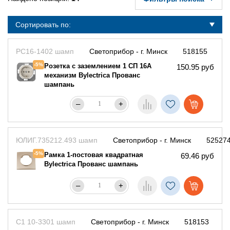
Сортировать по:
РС16-1402 шамп
Светоприбор - г. Минск
518155
-5%
Розетка с заземлением 1 СП 16А
150.95 руб
механизм Bylectrica Прованс
шампань
–
+
ЮЛИГ.735212.493 шамп
Светоприбор - г. Минск
52527
-5%
Рамка 1-постовая квадратная
69.46 руб
Bylectrica Прованс шампань
–
+
С1 10-3301 шамп
Светоприбор - г. Минск
518153