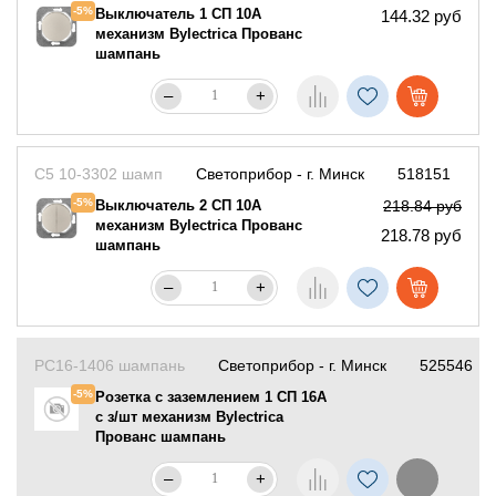
-5%
Выключатель 1 СП 10А
144.32 руб
механизм Bylectrica Прованс
шампань
–
+
С5 10-3302 шамп
Светоприбор - г. Минск
518151
-5%
Выключатель 2 СП 10А
218.84 руб
механизм Bylectrica Прованс
218.78 руб
шампань
–
+
РС16-1406 шампань
Светоприбор - г. Минск
525546
-5%
Розетка с заземлением 1 СП 16А
с з/шт механизм Bylectrica
Прованс шампань
–
+