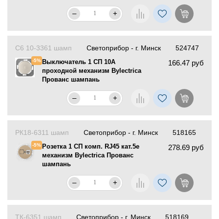
–
+
С6 10-3361 шамп
Светоприбор - г. Минск
524747
-5%
Выключатель 1 СП 10А
166.47 руб
проходной механизм Bylectrica
Прованс шампань
–
+
РК18-6311 шамп
Светоприбор - г. Минск
518165
-5%
Розетка 1 СП комп. RJ45 кат.5е
278.69 руб
механизм Bylectrica Прованс
шампань
–
+
ТК-6351 шамп
Светоприбор - г. Минск
518169