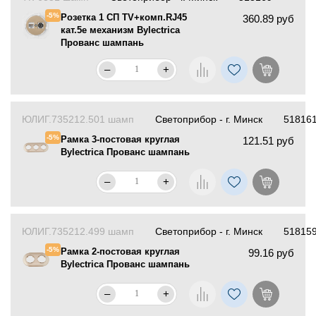
-5%
Розетка 1 СП TV+комп.RJ45
360.89 руб
кат.5е механизм Bylectrica
Прованс шампань
–
+
ЮЛИГ.735212.501 шамп
Светоприбор - г. Минск
51816
-5%
Рамка 3-постовая круглая
121.51 руб
Bylectrica Прованс шампань
–
+
ЮЛИГ.735212.499 шамп
Светоприбор - г. Минск
51815
-5%
Рамка 2-постовая круглая
99.16 руб
Bylectrica Прованс шампань
–
+