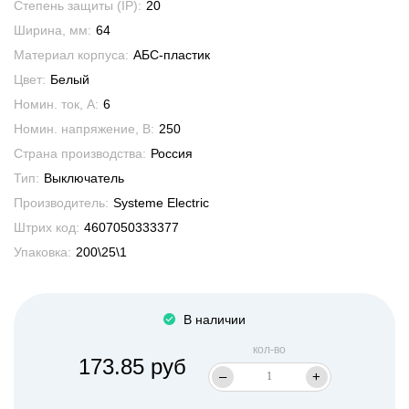
Степень защиты (IP):
20
Ширина, мм:
64
Материал корпуса:
АБС-пластик
Цвет:
Белый
Номин. ток, А:
6
Номин. напряжение, В:
250
Страна производства:
Россия
Тип:
Выключатель
Производитель:
Systeme Electric
Штрих код:
4607050333377
Упаковка:
200\25\1
В наличии
кол-во
173.85 руб
–
+