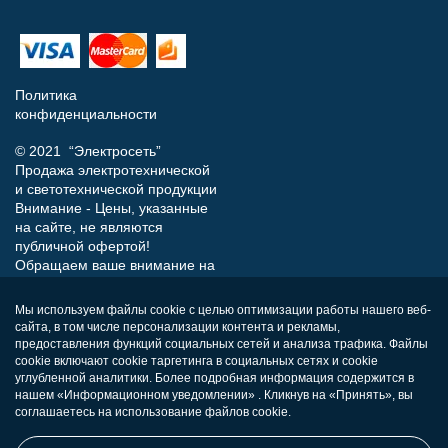
Политика
конфиденциальности
© 2021 “Электросеть”
Продажа электротехнической
и светотехнической продукции
Внимание - Цены, указанные
на сайте, не являются
публичной офертой!
Обращаем ваше внимание на
то, что данный интернет-сайт
носит исключительно
Мы используем файлы cookie с целью оптимизации работы нашего веб-
информационный характер и
сайта, в том числе персонализации контента и рекламы,
ни при каких условиях не
предоставления функций социальных сетей и анализа трафика. Файлы
является публичной офертой,
cookie включают cookie таргетинга в социальных сетях и cookie
определяемой положениями
углубленной аналитики. Более подробная информация содержится в
нашем «Информационном уведомлении» . Кликнув на «Принять», вы
Статьи 437 (п.2) Гражданского
соглашаетесь на использование файлов cookie.
кодекса РФ.