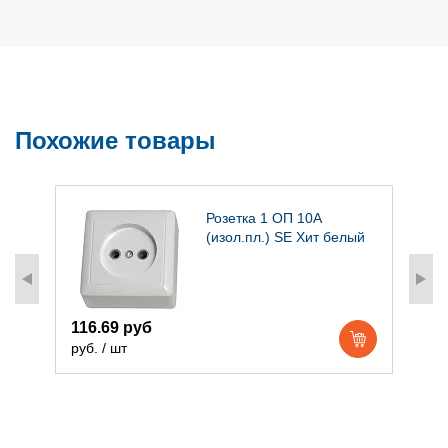
Похожие товары
т
Розетка 1 ОП 10А
(изол.пл.) SE Хит белый
116.69 руб
2
руб. / шт
р